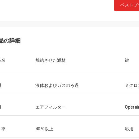
ベストプ
品の詳細
品名
焼結させた濾材
鍵
用
液体およびガスのろ過
ミクロ
用
エアフィルター
Opera
き率
40％以上
応用