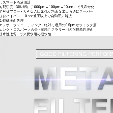
1. スマートろ過設計
勾配密度 - 3層構造（1000μm→100μm→10μm）で長寿命化
非対称フロー - 大きな入口気孔が精密な出口ろ過にテーパー
統合バイパス - 10 bar差圧以上で自動圧力解放
2. 特殊表面処理
ナノポーラスコーティング - 絶対ろ過用の0.5μmセラミック層
エレクトロスパーク合金 - 摩耗性スラリー用の耐摩耗性表面
疎水性改質 - ガス脱水用の撥水性