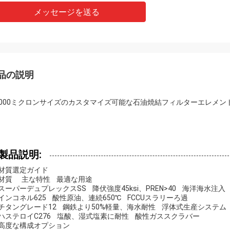
メッセージを送る
品の説明
-1000ミクロンサイズのカスタマイズ可能な石油焼結フィルターエレメン
製品説明:
材質選定ガイド
材質 主な特性 最適な用途
スーパーデュプレックスSS 降伏強度45ksi、PREN>40 海洋海水注入
インコネル625 酸性原油、連続650℃ FCCUスラリーろ過
チタングレード12 鋼鉄より50%軽量、海水耐性 浮体式生産システム
ハステロイC276 塩酸、湿式塩素に耐性 酸性ガススクラバー
高度な構成オプション