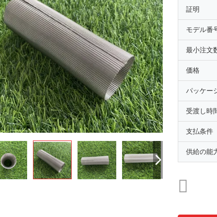
証明
モデル番
最小注文
価格
パッケー
受渡し時
支払条件
供給の能