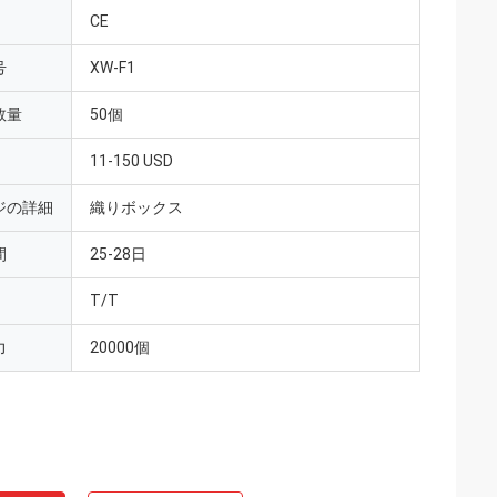
CE
号
XW-F1
数量
50個
11-150 USD
ジの詳細
織りボックス
間
25-28日
T/T
力
20000個