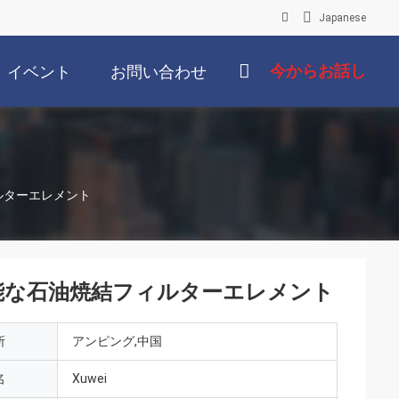
Japanese
今からお話し
イベント
お問い合わせ
ルターエレメント
可能な石油焼結フィルターエレメント
所
アンピング,中国
名
Xuwei