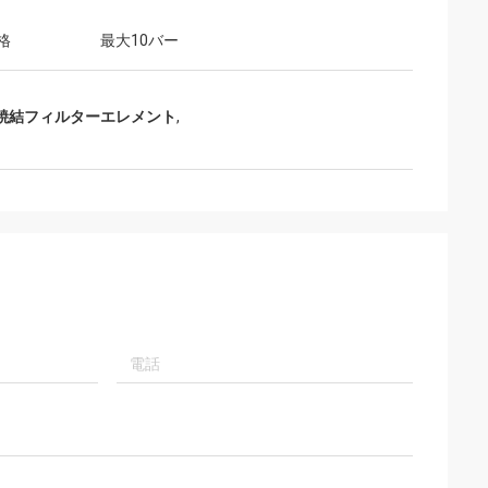
格
最大10バー
焼結フィルターエレメント
,