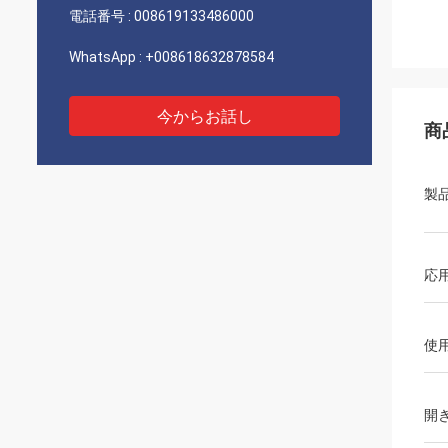
電話番号 :
008619133486000
WhatsApp :
+008618632878584
今からお話し
商
製
応
使
開