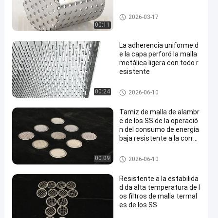
Productos metálicos perforad
2026-03-17
os
00:11
La adherencia uniforme d
e la capa perforó la malla
metálica ligera con todo r
esistente
Productos metálicos perforad
00:24
2026-06-10
os
Tamiz de malla de alambr
e de los SS de la operació
n del consumo de energía
baja resistente a la corro
sión
Filtros de malla SS
00:09
2026-06-10
Resistente a la estabilida
d da alta temperatura de l
os filtros de malla termal
es de los SS