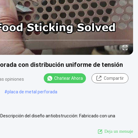
forada con distribución uniforme de tensión
Chatear Ahora
Compartir
as opiniones
#
placa de metal perforada
a Descripción del diseño antiobstrucción: Fabricado con una
o ...
Ver más
Deja un mensaje