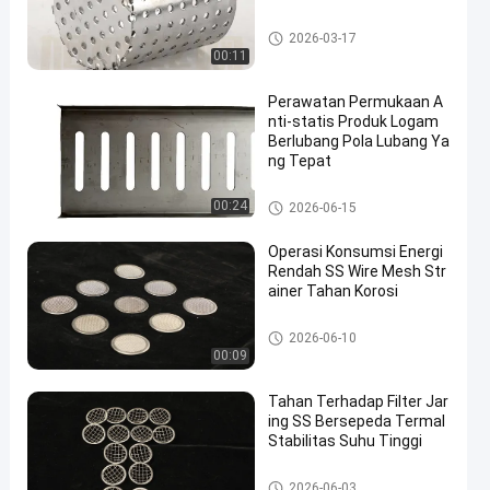
Produk logam berlubang
2026-03-17
00:11
Perawatan Permukaan A
nti-statis Produk Logam
Berlubang Pola Lubang Ya
ng Tepat
Produk logam berlubang
00:24
2026-06-15
Operasi Konsumsi Energi
Rendah SS Wire Mesh Str
ainer Tahan Korosi
Filter ss mesh
2026-06-10
00:09
Tahan Terhadap Filter Jar
ing SS Bersepeda Termal
Stabilitas Suhu Tinggi
Filter ss mesh
2026-06-03