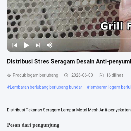
Distribusi Stres Seragam Desain Anti-penyu
Produk logam berlubang
2026-06-03
16 dilihat
#
Lembaran berlubang berlubang bundar
#
lembaran logam berlu
Distribusi Tekanan Seragam Lempar Metal Mesh Anti-penyekatan D
seragam canggih dan tata letak perforasi anti-penyekatan, this Pu
Pesan dari pengunjung