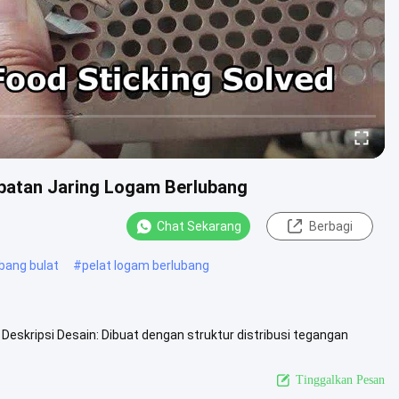
mbatan Jaring Logam Berlubang
Chat Sekarang
Berbagi
bang bulat
#
pelat logam berlubang
eskripsi Desain: Dibuat dengan struktur distribusi tegangan
nched Metal ....
Lihat Lebih Lanjut
Tinggalkan Pesan