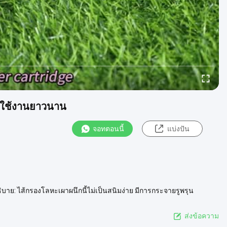
รใช้งานยาวนาน
จอทตอนนี้
แบ่งปัน
ย: ไส้กรองโลหะเผาผนึกนี้ไม่เป็นสนิมง่าย มีการกระจายรูพรุน
าพ และรับประกันประส...
ดูเพิ่มเติม
ส่งข้อความ