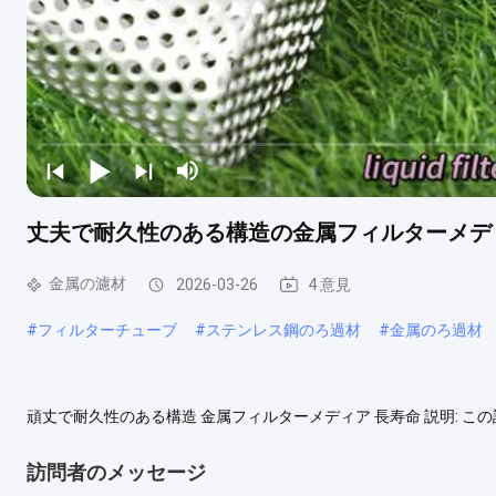
丈夫で耐久性のある構造の金属フィルターメデ
金属の濾材
2026-03-26
4 意見
#
フィルターチューブ
#
ステンレス鋼のろ過材
#
金属のろ過材
頑丈で耐久性のある構造 金属フィルターメディア 長寿命 説明: 
孔分布を備えており、詰まりのリスクを効果的に低減し、安定した
り、優れた機械的強度、高温耐性、耐食性を兼ね備え、過酷な産業
訪問者のメッセージ
度、高い流量効率、および簡単...
もっと見る