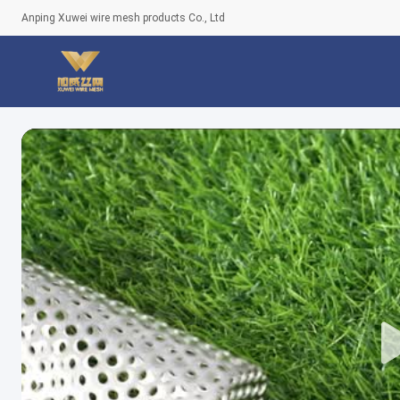
Anping Xuwei wire mesh products Co., Ltd