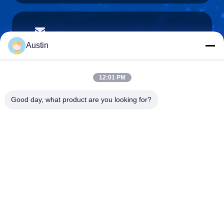
austin@xuweifilter.com
E-mail
Austin
12:01 PM
0086-19133486000
Good day, what product are you looking for?
Phone
Anping Xuwei wire mesh products Co., Ltd