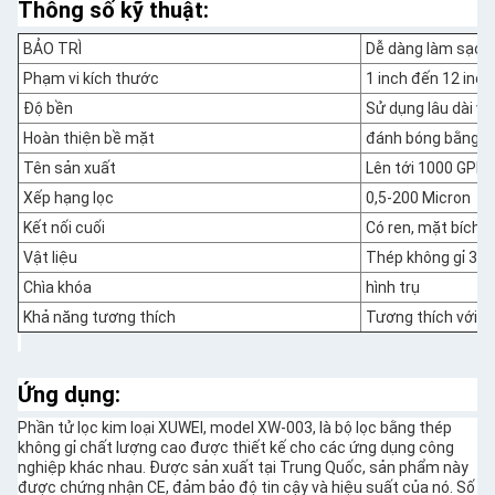
Thông số kỹ thuật:
BẢO TRÌ
Dễ dàng làm sạch 
Phạm vi kích thước
1 inch đến 12 inch
Độ bền
Sử dụng lâu dài v
Hoàn thiện bề mặt
đánh bóng bằng đ
Tên sản xuất
Lên tới 1000 GPM
Xếp hạng lọc
0,5-200 Micron
Kết nối cuối
Có ren, mặt bích 
Vật liệu
Thép không gỉ 304
Chìa khóa
hình trụ
Khả năng tương thích
Tương thích với nh
Ứng dụng:
Phần tử lọc kim loại XUWEI, model XW-003, là bộ lọc bằng thép
không gỉ chất lượng cao được thiết kế cho các ứng dụng công
nghiệp khác nhau. Được sản xuất tại Trung Quốc, sản phẩm này
được chứng nhận CE, đảm bảo độ tin cậy và hiệu suất của nó. Số