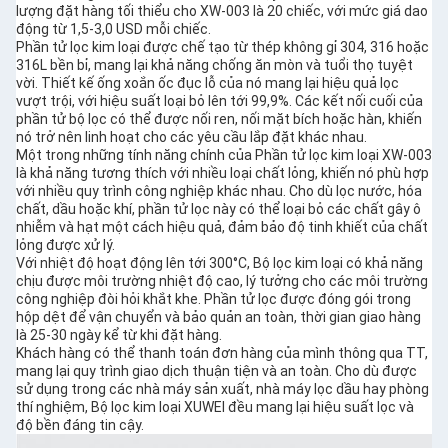
lượng đặt hàng tối thiểu cho XW-003 là 20 chiếc, với mức giá dao
động từ 1,5-3,0 USD mỗi chiếc.
Phần tử lọc kim loại được chế tạo từ thép không gỉ 304, 316 hoặc
316L bền bỉ, mang lại khả năng chống ăn mòn và tuổi thọ tuyệt
vời. Thiết kế ống xoắn ốc đục lỗ của nó mang lại hiệu quả lọc
vượt trội, với hiệu suất loại bỏ lên tới 99,9%. Các kết nối cuối của
phần tử bộ lọc có thể được nối ren, nối mặt bích hoặc hàn, khiến
nó trở nên linh hoạt cho các yêu cầu lắp đặt khác nhau.
Một trong những tính năng chính của Phần tử lọc kim loại XW-003
là khả năng tương thích với nhiều loại chất lỏng, khiến nó phù hợp
với nhiều quy trình công nghiệp khác nhau. Cho dù lọc nước, hóa
chất, dầu hoặc khí, phần tử lọc này có thể loại bỏ các chất gây ô
nhiễm và hạt một cách hiệu quả, đảm bảo độ tinh khiết của chất
lỏng được xử lý.
Với nhiệt độ hoạt động lên tới 300°C, Bộ lọc kim loại có khả năng
chịu được môi trường nhiệt độ cao, lý tưởng cho các môi trường
công nghiệp đòi hỏi khắt khe. Phần tử lọc được đóng gói trong
hộp dệt để vận chuyển và bảo quản an toàn, thời gian giao hàng
là 25-30 ngày kể từ khi đặt hàng.
Khách hàng có thể thanh toán đơn hàng của mình thông qua TT,
mang lại quy trình giao dịch thuận tiện và an toàn. Cho dù được
sử dụng trong các nhà máy sản xuất, nhà máy lọc dầu hay phòng
thí nghiệm, Bộ lọc kim loại XUWEI đều mang lại hiệu suất lọc và
độ bền đáng tin cậy.