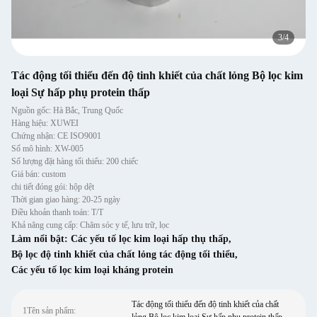
3
/
4
Tác động tối thiểu đến độ tinh khiết của chất lỏng Bộ lọc kim
loại Sự hấp phụ protein thấp
Nguồn gốc: Hà Bắc, Trung Quốc
Hàng hiệu: XUWEI
Chứng nhận: CE ISO9001
Số mô hình: XW-005
Số lượng đặt hàng tối thiểu: 200 chiếc
Giá bán: custom
chi tiết đóng gói: hộp dệt
Thời gian giao hàng: 20-25 ngày
Điều khoản thanh toán: T/T
Khả năng cung cấp: Chăm sóc y tế, lưu trữ, lọc
Làm nổi bật:
Các yếu tố lọc kim loại hấp thụ thấp
,
Bộ lọc độ tinh khiết của chất lỏng tác động tối thiểu
,
Các yếu tố lọc kim loại kháng protein
Tác động tối thiểu đến độ tinh khiết của chất
1Tên sản phẩm: