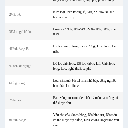
lỏng Bộ lọc kim loại Sự hấp phụ protein thấp
Kim loại, thép không gỉ, 316, SS 304, ss 316L
2Vật liệu:
bột kim loại xốp
Lưới lọc 99%,30%-54%,27%-80%, 98%, trên
3Đánh giá bộ lọc:
80%
Hình vuông, Tròn, Kim cương, Tùy chỉnh, Lục
4Hình dạng lỗ:
giác
Bộ lọc chất lỏng, Bộ lọc không khí, Chất lỏng-
5Cách sử dụng:
lỏng, Lọc, nghệ thuật cà phê
Lọc, sản xuất bia tại nhà, nhà bếp, công nghiệp
6Ứng dụng:
hóa chất, lọc dầu ss
Bạc, vàng, tự màu, đen, bất kỳ màu nào cũng có
7Màu sắc:
thể được phủ
Yêu cầu của khách hàng, Đĩa hình trụ, Đĩa tròn,
8Hình dạng:
có thể được tùy chỉnh, hình vuông hoặc theo yêu
cầu