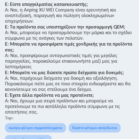
Ε: Είστε επαγγελματίας κατασκευαστής;
Α: Ναι, η Anping XU WEI Company είναι ερευνητική και
αναπτυξιακή, παραγωγή και πώληση ολοκληρωμένων
επιχειρήσεων.
Ε: Τα προϊόντα σας υποστηρίζουν την προσαρμογή QEM;
Α: Ναι, μπορούμε να προσαρμόσουμε την μάρκα και το σχέδιο
σύμφωνα με τις ανάγκες των πελατών.
Ε: Μπορείτε να προσφέρετε τιμές χονδρικής για τα προϊόντα
σας;
Α: Ναι, προσφέρουμε ανταγωνιστικές τιμές για μεγάλες
παραγγελίες, παρακαλούμε επικοινωνήστε μαζί μας για
λεπτομέρειες
Ε: Μπορείτε να μας δώσετε πρώτα δείγματα για δοκιμές;
Α: Ναι, παρέχουμε δείγματα για δοκιμή και αξιολόγηση.
Παρακαλούμε πείτε μας σε ποιο στοιχείο ενδιαφέρεστε και θα
κανονίσουμε να σας στείλουμε ένα δείγμα.
Ε: Έχετε άλλα προϊόντα να μας προτείνετε;
Α: Ναι, έχουμε μια σειρά προϊόντων και μπορούμε να
προτείνουμε τα πιο κατάλληλα προϊόντα σύμφωνα με τις
απαιτήσεις σας.
Tags:
σωλήνα φίλτρου συρματόπλεγματος
Κασέτα φίλτρων ανοξείδωτου