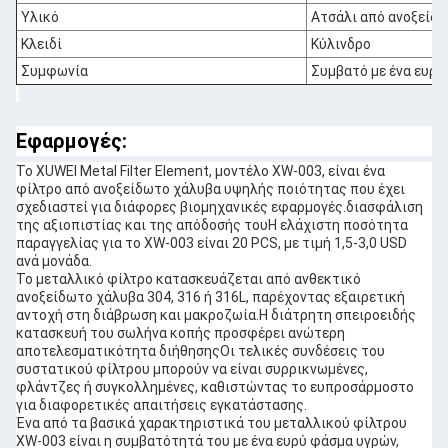
Υλικό
Ατσάλι από ανοξείδω
Κλειδί
Κύλινδρο
Συμφωνία
Συμβατό με ένα ευρ
Εφαρμογές:
Το XUWEI Metal Filter Element, μοντέλο XW-003, είναι ένα
φίλτρο από ανοξείδωτο χάλυβα υψηλής ποιότητας που έχει
σχεδιαστεί για διάφορες βιομηχανικές εφαρμογές.διασφάλιση
της αξιοπιστίας και της απόδοσής τουΗ ελάχιστη ποσότητα
παραγγελίας για το XW-003 είναι 20 PCS, με τιμή 1,5-3,0 USD
ανά μονάδα.
Το μεταλλικό φίλτρο κατασκευάζεται από ανθεκτικό
ανοξείδωτο χάλυβα 304, 316 ή 316L, παρέχοντας εξαιρετική
αντοχή στη διάβρωση και μακροζωία.Η διάτρητη σπειροειδής
κατασκευή του σωλήνα κοπής προσφέρει ανώτερη
αποτελεσματικότητα διήθησηςΟι τελικές συνδέσεις του
συστατικού φίλτρου μπορούν να είναι συρρικνωμένες,
φλάντζες ή συγκολλημένες, καθιστώντας το ευπροσάρμοστο
για διαφορετικές απαιτήσεις εγκατάστασης.
Ένα από τα βασικά χαρακτηριστικά του μεταλλικού φίλτρου
XW-003 είναι η συμβατότητά του με ένα ευρύ φάσμα υγρών,