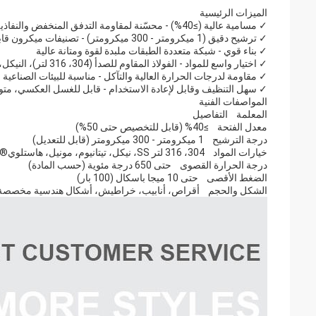
الميزات الرئيسية
✓ مسامية عالية (≥40%) - محسّنة لمقاومة التدفق المنخفض والنفاذية العالية
✓ ترشيح دقيق (1 ميكرومتر - 300 ميكرومتر) - تصنيفات ميكرون قابلة للتخصيص
✓ بناء قوي - شبكة متعددة الطبقات ملبدة لقوة ومتانة عالية
✓ اختيار واسع للمواد - الفولاذ المقاوم للصدأ (304، 316 لتر)، النيكل، التيتانيوم، وسبائك خاصة
✓ مقاومة لدرجات الحرارة العالية والتآكل - مناسبة للبيئات الصناعية 
✓ سهل التنظيف وقابل لإعادة الاستخدام - قابل للغسل العكسي، متوا
المواصفات الفنية
المعلمة التفاصيل
معدل الفتحة ≥40% (قابل للتخصيص حتى 50%)
درجة الترشيح 1 ميكرومتر - 300 ميكرومتر (قابل للتعديل)
خيارات المواد 304، 316 لتر SS، نيكل، تيتانيوم، مونيل، هاستلوي®
درجة الحرارة القصوى حتى 650 درجة مئوية (حسب المادة)
الضغط الأقصى حتى 10 ميجا باسكال (100 بار)
الشكل والحجم أقراص، أنابيب، خراطيش، أشكال هندسية مخصصة