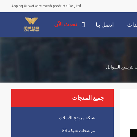
Anping Xuwei wire mesh products Co., Ltd
تحدث الآن
داث
اتصل بنا
 لترشيح السوائل
جميع المنتجات
شبكة مرشح الأسلاك
مرشحات شبكة SS