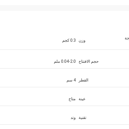
جة
وزن
0.3 كجم
حجم الافتتاح
0.04-2.0 ملم
القطر
4 سم
عينة
متاح
تقنية
وتد