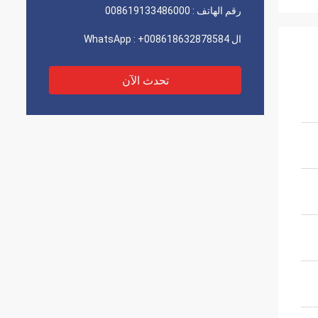
رقم الهاتف :
008619133486000
ال WhatsApp :
+008618632878584
تحدث الآن