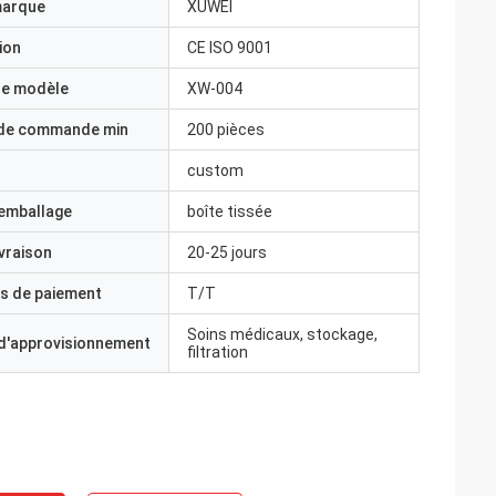
marque
XUWEI
ion
CE ISO 9001
e modèle
XW-004
 de commande min
200 pièces
custom
'emballage
boîte tissée
ivraison
20-25 jours
s de paiement
T/T
Soins médicaux, stockage,
 d'approvisionnement
filtration