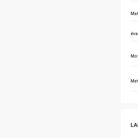
Mat
éva
Mot
Met
LA