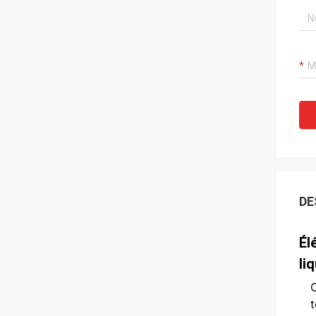
DE
Él
li
C
t