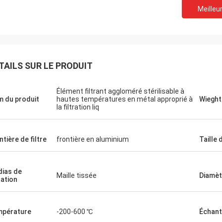
Meilleur
TAILS SUR LE PRODUIT
Élément filtrant aggloméré stérilisable à
 du produit
hautes températures en métal approprié à
Wieght
la filtration liq
ntière de filtre
frontière en aluminium
Taille 
ias de
Maille tissée
Diamèt
ration
pérature
-200-600 ℃
Échant