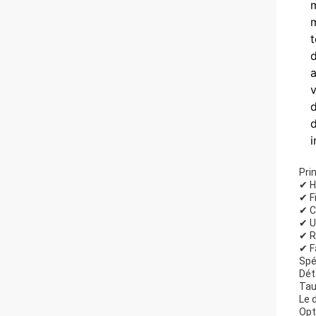
m
m
t
d
a
v
d
d
i
Pri
✔ H
✔ F
✔ C
✔ U
✔ R
✔ F
Spé
Dét
Tau
Le 
Opt