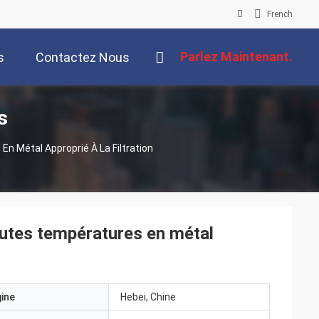
French
Parlez Maintenant.
s
Contactez Nous
s
En Métal Approprié À La Filtration
hautes températures en métal
gine
Hebei, Chine