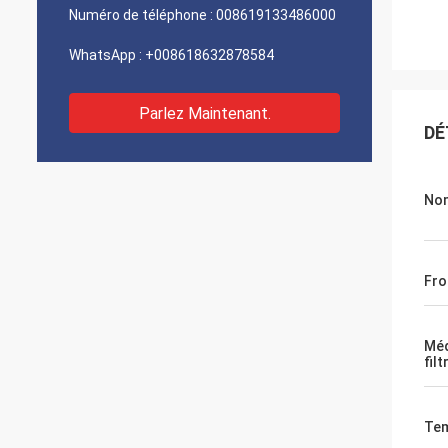
Numéro de téléphone :
008619133486000
WhatsApp :
+008618632878584
Parlez Maintenant.
DÉ
Nom
Fro
Méd
filt
Tem