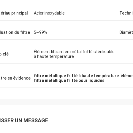
ériau principal
Acier inoxydable
Techni
luation du filtre
5~99%
Diamètr
Élément filtrant en métal fritté stérilisable
-clé
à haute température
filtre métallique fritté à haute température
,
élémen
tre en évidence
filtre métallique fritté pour liquides
ISSER UN MESSAGE