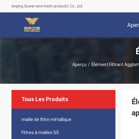
Anping Xuwei wire mesh products Co., Ltd
Ape
Aperçu
/
Élément Filtrant Agglo
Tous Les Produits
Él
ap
maille de filtre métallique
Filtres à mailles SS