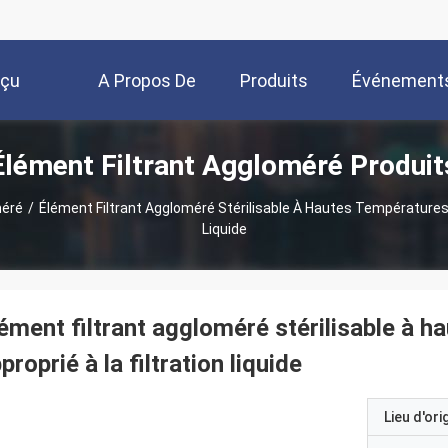
rçu
A Propos De
Produits
Événement
Élément Filtrant Aggloméré Produit
Nous
méré
/
Élément Filtrant Aggloméré Stérilisable À Hautes Températures 
Liquide
ément filtrant aggloméré stérilisable à 
proprié à la filtration liquide
Lieu d'ori