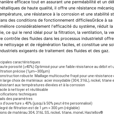
anière efficace tout en assurant une perméabilité et un dé
étalliques de haute qualité, il offre une résistance mécani
empérature, une résistance à la corrosion et une stabilité
ans des conditions de fonctionnement difficilesGrâce à sa 
méliore considérablement l'efficacité du système, réduit 
ie, ce qui le rend idéal pour la filtration, la ventilation, la 
e contrôle des fluides dans les processus industrielsIl offre
e nettoyage et de régénération faciles, et constitue une 
ndustriels exigeants de traitement des fluides et des gaz.
ncipales caractéristiques
aute porosité (≥40%) Optimisé pour une faible résistance au débit et 
iltration précise (1μm~300μm)
onstruction robuste ️ Maillage multicouche frayé pour une résistance e
n large choix de matériaux ️ acier inoxydable (304, 316L), nickel, titane 
ésistant aux températures élevées et à la corrosion
acile à nettoyer et réutilisable
cifications techniques
ails des paramètres
x d'ouverture ≥ 40% (jusqu'à 50% peut être personnalisé)
degré de filtration est de 1 μm ≈ 300 μm (réglable)
ions de matériau 304, 316L SS, nickel, titane, monel, Hastelloy®