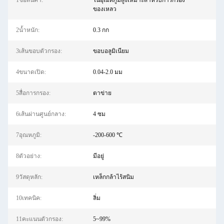
1ชื่อสินค้า:
ในอุณหภูมิสูงเหมาะสำหรับการกรอง
ของเหลว
2น้ำหนัก:
0.3 กก
3เส้นขอบตัวกรอง:
ขอบอลูมิเนียม
4ขนาดเปิด:
0.04-2.0 มม
5สื่อการกรอง:
ตาข่าย
6เส้นผ่านศูนย์กลาง:
4 ซม
7อุณหภูมิ:
-200-600 ℃
8ตัวอย่าง:
มีอยู่
9วัสดุหลัก:
เหล็กกล้าไร้สนิม
10เทคนิค:
ลิ่ม
11คะแนนตัวกรอง:
5~99%