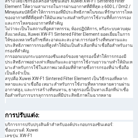
สร้างโดยใช้กรองเครือสายซินเตอร์ Xuwei XW-F1 Sintered Filter
Element ให้ความสามารถในการผ่านอากาศที่ดีที่สุด ≥ 600 L / Dm2 /
Minคุณสมบัตินี้ทําให้การกรองที่มีประสิทธิภาพในขณะที่รักษาการไหล
ของอากาศที่ดีที่สุดทําให้มันเหมาะสมสําหรับการใช้งานที่ทั้งการกรอง
และการไหลของอากาศที่สําคัญ
ไม่ว่าจะเป็นในสถานที่อุตสาหกรรม, ห้องปฏิบัติการ, หรือระบบควบคุม
สิ่งแวดล้อม, Xuwei XW-F1 Sintered Filter Element ยอดเยี่ยมในการ
ให้ของเหลวหรือก๊าซที่สะอาดและสะอาด.การก่อสร้างที่ทนทานและ
ประสิทธิภาพการกรองที่สูงทําให้มันเป็นตัวเลือกที่น่าเชื่อถือสําหรับงาน
กรองที่สําคัญ.
การออกแบบกระบอกกรองซีนเตอร์ของธาตุกรองนี้ทําให้การกรองมี
ประสิทธิภาพอย่างเท่าเทียมกันและอายุการใช้งานยาวนานทําให้มันเห
มาะสําหรับการใช้ในสภาพแวดล้อมที่ท้าทายซึ่งการกรองที่น่าเชื่อถือ
เป็นสิ่งจําเป็น.
สรุปคือ Xuwei XW-F1 Sintered Filter Element เป็นวิธีกรองที่หลาก
หลายและน่าเชื่อถือ เหมาะสําหรับการใช้งานที่หลากหลายความผ่าน
อากาศสูง, และการสร้างที่ทนทาน, ธาตุกรองนี้เป็นทางเลือกที่น่าเชื่อ
ถือสําหรับการบรรลุการกรองที่มีประสิทธิภาพในฉากหลาย
การปรับแต่ง:
บริการการปรับปรุงสินค้าสําหรับองค์ประกอบกรองซินเตอร์:
ชื่อแบรนด์: Xuwei
เลขรุ่น: XW-F1