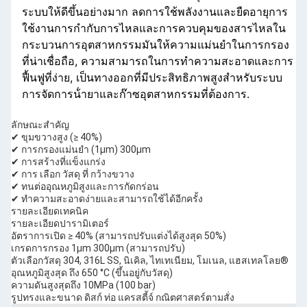
ระบบให้ดีขึ้นอย่างมาก ลดการใช้พลังงานและยืดอายุการ
ใช้งานการกํากับการไหลและการควบคุมของสารไหลใน
กระบวนการอุตสาหกรรมมันให้ความแม่นยําในการกรอง
ที่น่าเชื่อถือ, ความสามารถในการทําความสะอาดและการ
ฟื้นฟูที่ง่าย, เป็นทางออกที่มีประสิทธิภาพสูงสําหรับระบบ
การจัดการน้ํายาและก๊าซอุตสาหกรรมที่ต้องการ.
ลักษณะสําคัญ
✔ ขุมขวางสูง (≥ 40%)
✔ การกรองแม่นยํา (1μm) 300μm
✔ การสร้างที่แข็งแกร่ง
✔ การ เลือก วัสดุ ที่ กว้างขวาง
✔ ทนต่ออุณหภูมิสูงและการกัดกร่อน
✔ ทําความสะอาดง่ายและสามารถใช้ได้อีกครั้ง
รายละเอียดเทคนิค
รายละเอียดปารามิเตอร์
อัตราการเปิด ≥ 40% (สามารถปรับแต่งได้สูงสุด 50%)
เกรดการกรอง 1μm 300μm (สามารถปรับ)
ตัวเลือกวัสดุ 304, 316L SS, นิเคิล, ไทเทเนียม, โมเนล, แฮสเทลโลย®
อุณหภูมิสูงสุด ถึง 650 °C (ขึ้นอยู่กับวัสดุ)
ความดันสูงสุดถึง 10MPa (100 bar)
รูปทรงและขนาด ดิสก์ ท่อ แครสตี้จ์ กณิตศาสตร์ตามสั่ง