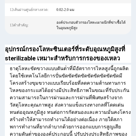
12เส้นผ่านศูนย์กลางลวด:
0.02-2.0 มม
องค์ประกอบตัวกรองโลหะเผาผนึกที่ฆ่าเชื้อได้
13คำสำคัญ:
ในอุณหภูมิสูง
อุปกรณ์กรองโลหะซินเตอร์ที่ระดับอุณหภูมิสูงที่
sterilizable เหมาะสําหรับการกรองของเหลว
ธาตุโลหะขัดขวางแบบดันต่ําที่มีอัตราการไหลสูงนี้ถูกผลิต
โดยใช้เทคโนโลยีการปั่นขัดขัดขัดขัดขัดขัดขัดขัดขัดมี
โครงสร้างขุมขวางแบบเรียบร้อยที่ลดความต้านทานการ
ไหลของกระแสได้อย่างมีประสิทธิภาพในขณะที่รับประกัน
ความสามารถในการผ่านและการผ่านที่พิเศษสร้างจาก
วัสดุโลหะคุณภาพสูง ส่งความแข็งแรงทางกลที่โดดเด่น
ทนต่ออุณหภูมิสูง ทนต่อการกัดสนองและความมั่นคงโครง
สร้างทําให้สามารถทํางานได้อย่างต่อเนื่อง ภายใต้สภา
พการทํางานที่ยากลําบากด้วยการออกแบบการสูญเสีย
ความดันต่ําขององค์ประกอบนี้ ปรับปรุงประสิทธิภาพของ