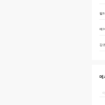
필터
예
강
메