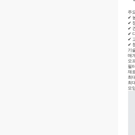
주요
✔ 
✔ 
✔ 
✔ 
✔ 
✔ 
기술
매개
오프
필터
재료
최대
최대
모양