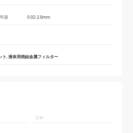
 직경
0.02-2.0mm
ント
,
液体用焼結金属フィルター