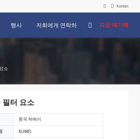
Korean
지금 얘기해
행사
저희에게 연락하
십시오
 요소
 필터 요소
중국 허베이
름
XUWEI