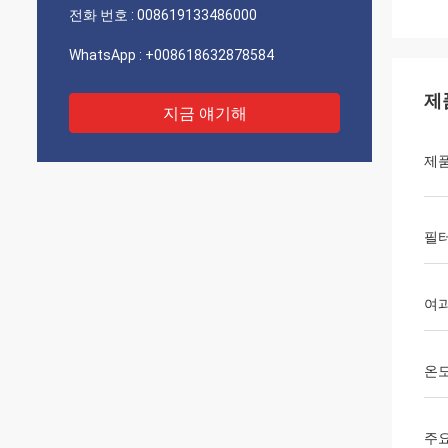
전화 번호 :
008619133486000
WhatsApp :
+008618632878584
제
지금 얘기해
제
필터
여과
온
주