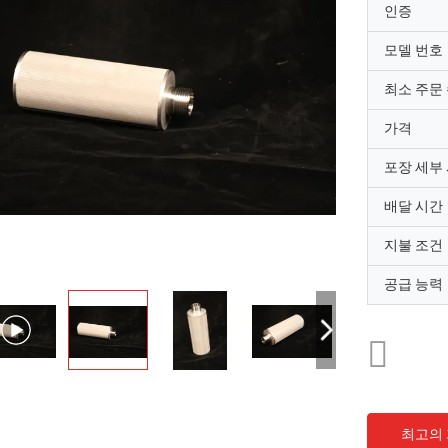
인증
모델 번호
최소 주문
가격
포장 세부
배달 시간
지불 조건
공급 능력
최고의