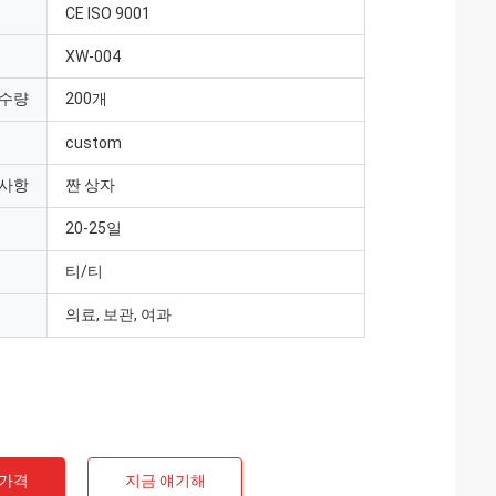
CE ISO 9001
XW-004
 수량
200개
custom
 사항
짠 상자
20-25일
티/티
의료, 보관, 여과
 가격
지금 얘기해