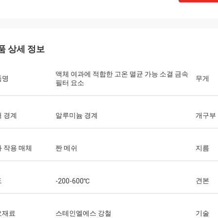
품 상세 정보
액체 여과에 적합한 고온 멸균 가능 소결 금속
품명
무게
필터 요소
 경계
알루미늄 경계
개구부
 작용 매체
짠 메쉬
지름
도
견본
-200-600℃
요재료
스테인엘에스 강철
기술