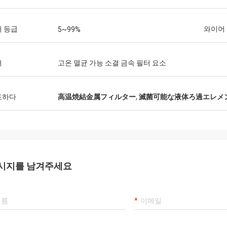
 등급
와이어
5~99%
어
고온 멸균 가능 소결 금속 필터 요소
조하다
高温焼結金属フィルター
,
滅菌可能な液体ろ過エレメ
시지를 남겨주세요