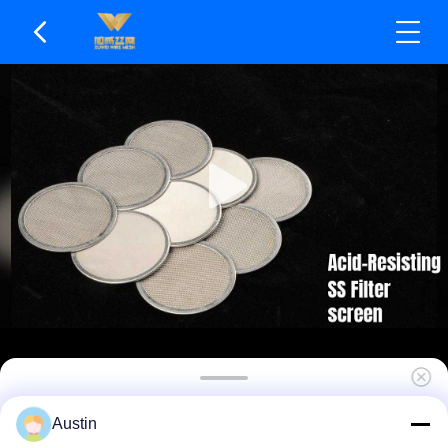
Φίλτρα πλέγματος SS κατηγορίας τροφίμων -
Austin
Ασφαλές Αξιόπιστο και εύκολο στην εγκατάσταση