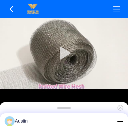
Πλεκτό συρμάτινο δίχτυ βιομηχανικής ποιότητας,
Austin
φιλικό προς το περιβάλλον