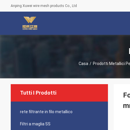
Anping Xuwei wire mesh products Co., Ltd
Casa
/
Prodotti Metallici P
Tutti I Prodotti
Fo
mm
rete filtrante in filo metallico
Filtri a maglia SS