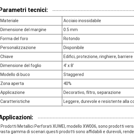
Parametri tecnici:
Materiale
Acciaio inossidabile
Dimensione del margine
0.5 mm
Forma del foro
Rotondo
Personalizzazione
Disponibile
Chiave
Edifici, protezione, ringhiere, barriere
Dimensione del foglio
4' x 8'
Modello di buco
Staggered
Zona aperta
40%
Applicazione
Decorativo, filtro, separazione
Caratteristiche
Leggere, durevole e resistente alla c
Applicazioni:
I Prodotti Metallici Perforati XUWEI, modello XW006, sono prodotti versat
vasta gamma di scenari.questi prodotti sono affidabili e durevoli, rendend