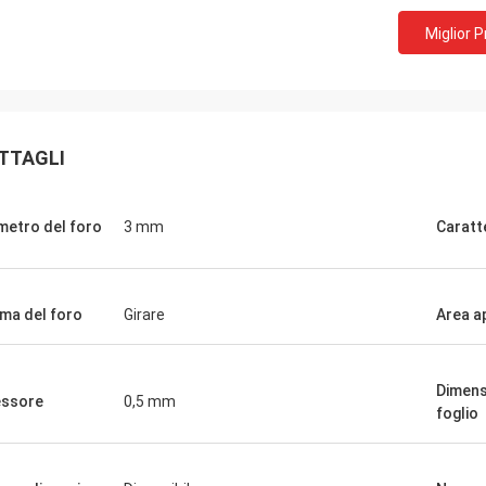
Miglior 
TTAGLI
metro del foro
3 mm
Caratt
ma del foro
Girare
Area a
Dimens
ssore
0,5 mm
foglio