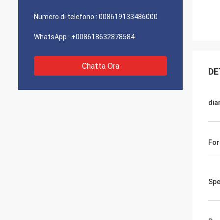
Numero di telefono :
008619133486000
WhatsApp :
+008618632878584
Chatta Ora
DE
dia
For
Spe