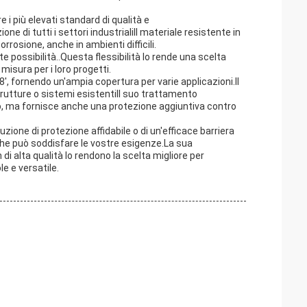
e i più elevati standard di qualità e
e di tutti i settori industrialiIl materiale resistente in
rrosione, anche in ambienti difficili.
te possibilità..Questa flessibilità lo rende una scelta
misura per i loro progetti.
', fornendo un'ampia copertura per varie applicazioni.Il
trutture o sistemi esistentiIl suo trattamento
tto, ma fornisce anche una protezione aggiuntiva contro
zione di protezione affidabile o di un'efficace barriera
 che può soddisfare le vostre esigenze.La sua
n di alta qualità lo rendono la scelta migliore per
e e versatile.