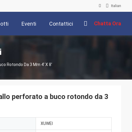
Italian
Chatta Ora
otti
Eventi
Contattici
i
Buco Rotondo Da 3 Mm 4' X 8'
tallo perforato a buco rotondo da 3
XUWEI