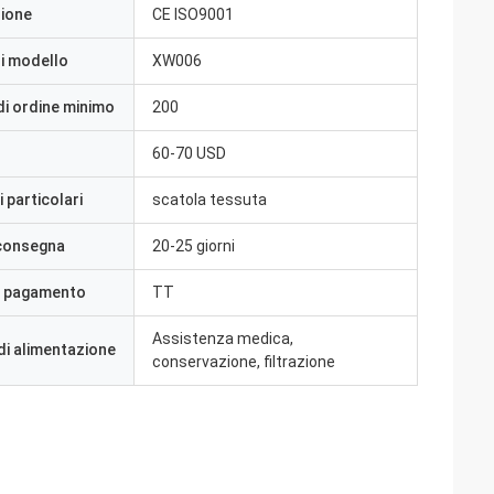
zione
CE ISO9001
i modello
XW006
di ordine minimo
200
60-70 USD
 particolari
scatola tessuta
 consegna
20-25 giorni
i pagamento
TT
Assistenza medica,
di alimentazione
conservazione, filtrazione