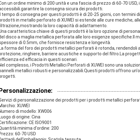
Con un ordine minimo di 200 unità e una fascia di prezzo di 60-70 USD, 
accessibili.garantire la consegna sicura dei prodotti.
Il tempo di consegna per questi prodotti è di 20-25 giorni, con termin
prodotti in metallo perforato di XUWEI si estende alle cure mediche, alle
filtrazione,mostrando la loro capacità di adattamento.
Una caratteristica chiave di questi prodotti è la loro opzione di persona
del disco a maglia metallica perforata alle loro esigenze specifiche.Il m
spessore di 0.5mm, che fornisce resistenza e longevità.
La forma del foro dei prodotti metallici perforati è rotonda, rendendoli a
protezione, ringhiere, barriere acustiche e supporto del filtro.La proge
efficienza ed efficacia in questi scenari.
Nel complesso, i Prodotti Metallici Perforati di XUWEI sono una soluzione
pannelli metallici robusti e personalizzabili.Questi prodotti offrono un'
progetti.
Personalizzazione:
Servizi di personalizzazione dei prodotti per i prodotti metallici perforat
Marchio: XUWEI
Numero di modello: XW006
Luogo di origine: Cina
Certificazione: CE ISO9001
Quantità minima d'ordine: 200
Prezzo: 60-70 USD
Dettagli dell'imballaggio: Scatola tessuta