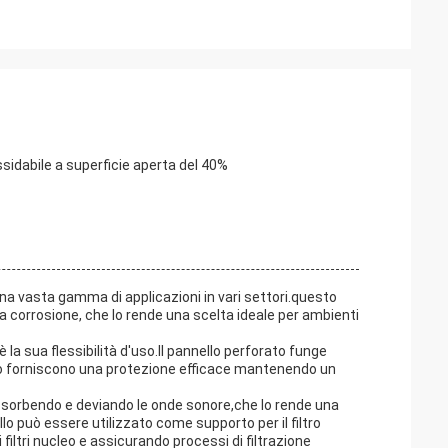
nossidabile a superficie aperta del 40%
una vasta gamma di applicazioni in vari settori.questo
la corrosione, che lo rende una scelta ideale per ambienti
la sua flessibilità d'uso.Il pannello perforato funge
llo forniscono una protezione efficace mantenendo un
e assorbendo e deviando le onde sonore,che lo rende una
ello può essere utilizzato come supporto per il filtro
i filtri nucleo e assicurando processi di filtrazione