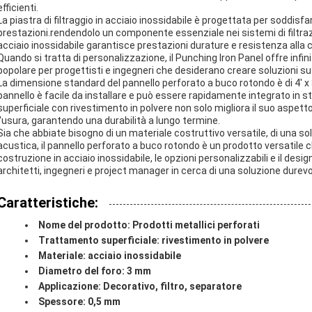
efficienti.
La piastra di filtraggio in acciaio inossidabile è progettata per soddisfar
prestazioni.rendendolo un componente essenziale nei sistemi di filtrazion
acciaio inossidabile garantisce prestazioni durature e resistenza alla co
Quando si tratta di personalizzazione, il Punching Iron Panel offre infini
popolare per progettisti e ingegneri che desiderano creare soluzioni su 
La dimensione standard del pannello perforato a buco rotondo è di 4' x 8
pannello è facile da installare e può essere rapidamente integrato in s
superficiale con rivestimento in polvere non solo migliora il suo aspe
l'usura, garantendo una durabilità a lungo termine.
Sia che abbiate bisogno di un materiale costruttivo versatile, di una solu
acustica, il pannello perforato a buco rotondo è un prodotto versatile
costruzione in acciaio inossidabile, le opzioni personalizzabili e il desig
architetti, ingegneri e project manager in cerca di una soluzione durevol
Caratteristiche:
Nome del prodotto: Prodotti metallici perforati
Trattamento superficiale: rivestimento in polvere
Materiale: acciaio inossidabile
Diametro del foro: 3 mm
Applicazione: Decorativo, filtro, separatore
Spessore: 0,5 mm