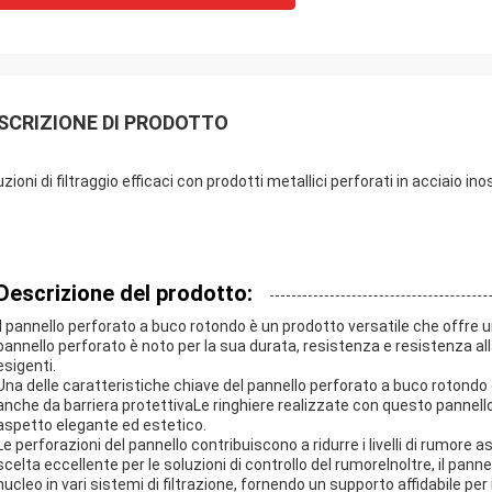
SCRIZIONE DI PRODOTTO
zioni di filtraggio efficaci con prodotti metallici perforati in acciaio i
Descrizione del prodotto:
Il pannello perforato a buco rotondo è un prodotto versatile che offre 
pannello perforato è noto per la sua durata, resistenza e resistenza al
esigenti.
Una delle caratteristiche chiave del pannello perforato a buco rotondo è 
anche da barriera protettivaLe ringhiere realizzate con questo panne
aspetto elegante ed estetico.
Le perforazioni del pannello contribuiscono a ridurre i livelli di rumor
scelta eccellente per le soluzioni di controllo del rumoreInoltre, il pann
nucleo in vari sistemi di filtrazione, fornendo un supporto affidabile per 