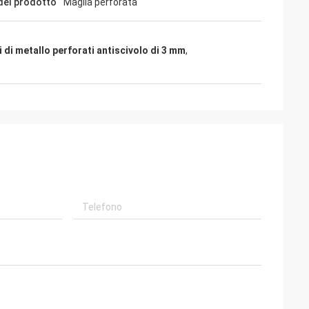
el prodotto
Maglia perforata
i di metallo perforati antiscivolo di 3 mm
,