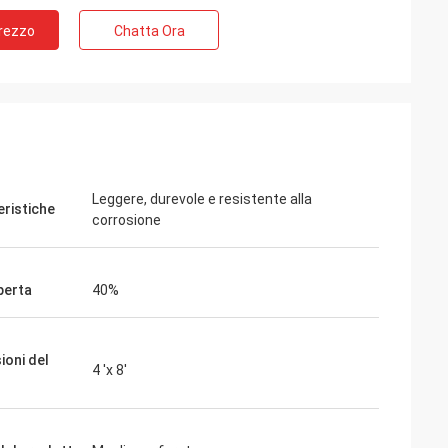
Prezzo
Chatta Ora
Leggere, durevole e resistente alla
eristiche
corrosione
perta
40%
ioni del
4 'x 8'