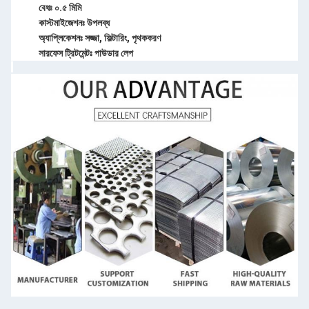
বেধঃ ০.৫ মিমি
কাস্টমাইজেশনঃ উপলব্ধ
অ্যাপ্লিকেশনঃ সজ্জা, ফিল্টারিং, পৃথককরণ
সারফেস ট্রিটমেন্টঃ পাউডার লেপ