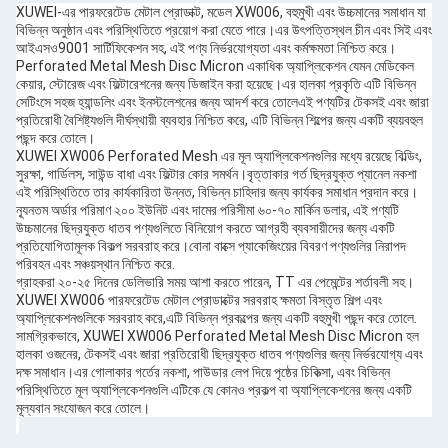
XUWEI-এর পারফরেটেড মেটাল প্রোডাক্ট, মডেল XW006, বহুমুখী এবং উচ্চমানের সমাধান যা
বিভিন্ন অনুষ্ঠান এবং পরিস্থিতিতে প্রয়োগ করা যেতে পারে।এর উৎপত্তিস্থল চীন এবং সিই এবং
আইএসও9001 সার্টিফিকেশন সহ, এই পণ্য নির্ভরযোগ্যতা এবং কর্মক্ষমতা নিশ্চিত করে।
Perforated Metal Mesh Disc Micron একাধিক অ্যাপ্লিকেশন যেমন মেডিকেল
কেয়ার, স্টোরেজ এবং ফিল্টারেশনের জন্য ডিজাইন করা হয়েছে।এর হালকা প্রকৃতি এটি বিভিন্ন
সেটিংসে সহজ হ্যান্ডলিং এবং ইনস্টলেশনের জন্য আদর্শ করে তোলেএই পণ্যটির টেকসই এবং জারা
প্রতিরোধী বৈশিষ্ট্যগুলি দীর্ঘস্থায়ী ব্যবহার নিশ্চিত করে, এটি বিভিন্ন শিল্পের জন্য একটি ব্যয়বহুল
পছন্দ করে তোলে।
XUWEI XW006 Perforated Mesh এর মূল অ্যাপ্লিকেশনগুলির মধ্যে রয়েছে বিল্ডিং,
সুরক্ষা, গার্ডিলস, সাউন্ড বাধা এবং ফিল্টার কোর সমর্থন।বৃত্তাকার গর্ত ছিদ্রযুক্ত প্যানেল নকশা
এই পরিস্থিতিতে তার কার্যকারিতা উন্নত, বিভিন্ন চাহিদার জন্য কার্যকর সমাধান প্রদান করে।
ন্যূনতম অর্ডার পরিমাণ ২০০ ইউনিট এবং দামের পরিসীমা ৬০-৭০ মার্কিন ডলার, এই পণ্যটি
উচ্চমানের ছিদ্রযুক্ত ধাতব পণ্যগুলিতে বিনিয়োগ করতে আগ্রহী ব্যবসায়ীদের জন্য একটি
প্রতিযোগিতামূলক বিকল্প সরবরাহ করে।বোনা বাক্সে প্যাকেজিংয়ের বিবরণ পণ্যগুলির নিরাপদ
পরিবহন এবং সঞ্চয়স্থান নিশ্চিত করে.
গ্রাহকরা ২০-২৫ দিনের ডেলিভারি সময় আশা করতে পারেন, TT এর পেমেন্টের শর্তাবলী সহ।
XUWEI XW006 পারফরেটেড মেটাল প্রোডাক্টের সরবরাহ ক্ষমতা বিস্তৃত শিল্প এবং
অ্যাপ্লিকেশনগুলিকে সরবরাহ করে,এটি বিভিন্ন প্রকল্পের জন্য একটি বহুমুখী পছন্দ করে তোলে.
সামগ্রিকভাবে, XUWEI XW006 Perforated Metal Mesh Disc Micron হল
হালকা ওজনের, টেকসই এবং জারা প্রতিরোধী ছিদ্রযুক্ত ধাতব পণ্যগুলির জন্য নির্ভরযোগ্য এবং
দক্ষ সমাধান।এর গোলাকার গর্তের নকশা, পাউডার লেপ দিয়ে পৃষ্ঠের চিকিত্সা, এবং বিভিন্ন
পরিস্থিতিতে মূল অ্যাপ্লিকেশনগুলি এটিকে যে কোনও প্রকল্প বা অ্যাপ্লিকেশনের জন্য একটি
মূল্যবান সংযোজন করে তোলে।