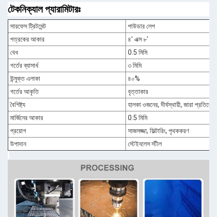
টেকনিক্যাল প্যারামিটারঃ
সারফেস ট্রিটমেন্ট
পাউডার লেপ
পত্রকের আকার
৪' এক্স ৮'
বেধ
0.5 মিমি
গর্তের ব্যাসার্ধ
৩ মিমি
উন্মুক্ত এলাকা
৪০%
গর্তের আকৃতি
বৃত্তাকার
বৈশিষ্ট্য
হালকা ওজনের, দীর্ঘস্থায়ী, জারা প্রতিরোধী
মার্জিনের আকার
0.5 মিমি
প্রয়োগ
সাজসজ্জা, ফিল্টারিং, পৃথককরণ
উপাদান
স্টেইনলেস স্টীল