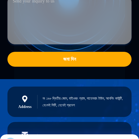
জমা দিন
নং ১৯৮ দ্বিতীয় জোন, বাইওঝং গ্রাম, দাহেশুয়াং টাউন, আনপিং কাউন্টি,
হেংশুই সিটি, হেবেই প্রদেশ
Address
austin@xuweifilter.com