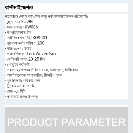
কাস্টমাইজেশনঃ
পারফোরড মেটাল পণ্যগুলির জন্য পণ্য কাস্টমাইজেশন পরিষেবাদিঃ
- ব্র্যান্ড নামঃ XUWEI
- মডেল নম্বরঃ XW006
- উৎপত্তিস্থল: চীন
- সার্টিফিকেশনঃ সিই ISO9001
- ন্যূনতম অর্ডার পরিমাণঃ 200
- দামঃ ৬০-৭০ ডলার
- প্যাকেজিংয়ের বিবরণঃ Woven Box
- ডেলিভারি সময়ঃ 20-25 দিন
- পেমেন্টের শর্তাবলী: TT
- সরবরাহের ক্ষমতাঃ চিকিৎসা সেবা, সঞ্চয়স্থান, ফিল্টারেশন
- অ্যাপ্লিকেশনঃ আলংকারিক, ফিল্টারিং, পৃথক
- পৃষ্ঠ চিকিত্সাঃ পাউডার লেপ
- উন্মুক্ত এলাকা: ৪০%
- বেধঃ ০.৫ মিমি
- কাস্টমাইজেশনঃ উপলব্ধ