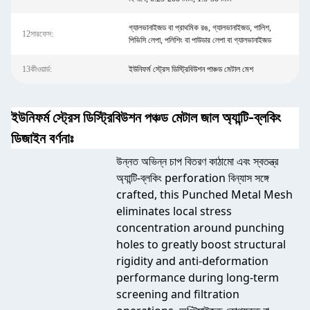
গ্যালভানাইজড বা প্রাথমিক রঙ, গ্যালভানাইজড, পালিশ,
12সারফেস:
পিভিসি লেপা, পলিশিং বা পাউডার লেপা বা গ্যালভানাইজড
13কীওয়ার্ড:
ইউনিফর্ম স্ট্রেস ডিস্ট্রিবিউশন পাঞ্চড মেটাল মেশ
ইউনিফর্ম স্ট্রেস ডিস্ট্রিবিউশন পঞ্চড মেটাল জাল অ্যান্টি-ব্লকিং
ডিজাইন বর্ণনাঃ
উন্নত অভিন্ন চাপ বিতরণ কাঠামো এবং স্বতন্ত্র
অ্যান্টি-ব্লকিং perforation বিন্যাস সঙ্গে
crafted, this Punched Metal Mesh
eliminates local stress
concentration around punching
holes to greatly boost structural
rigidity and anti-deformation
performance during long-term
screening and filtration