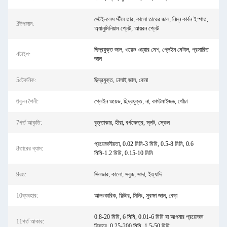
স্টেইনলেস স্টীল তার, কালো তারের জাল, নিম্ন কার্বন ইস্পাত,
3উপাদান:
অ্যালুমিনিয়াম প্লেট, আয়রন প্লেট
ছিদ্রযুক্ত জাল, ওয়েভ ওয়্যার মেশ, প্লেইন মেটাল, প্রসারিত
4টাইপ:
জাল
5টেকনিক:
ছিদ্রযুক্ত, ঢালাই জাল, বোনা
6বুনন শৈলী:
প্লেইন ওয়েভ, ছিদ্রযুক্ত, না, কাস্টমাইজড, খোঁচা
7গর্ত আকৃতি:
বৃত্তাকার, হীরা, বর্গক্ষেত্র, স্লট, স্কেল
প্রয়োজনীয়তা, 0.02 মিমি-3 মিমি, 0.5-8 মিমি, 0.6
8তারের ব্যাস:
মিমি-1.2 মিমি, 0.15-10 মিমি
9রঙ:
সিলভার, কালো, সবুজ, সাদা, ইত্যাদি
10ব্যবহার:
আলংকারিক, ফিল্টার, সিলিং, সুরক্ষা জাল, বেড়া
0.8-20 মিমি, 6 মিমি, 0.01-6 মিমি বা আপনার প্রয়োজন
11গর্ত আকার:
হিসাবে, 0.25-200 মিমি, 1.5-50 মিমি