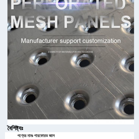
বৈশিষ্ট্যঃ
পণ্যের নামঃ পারফোরড জাল