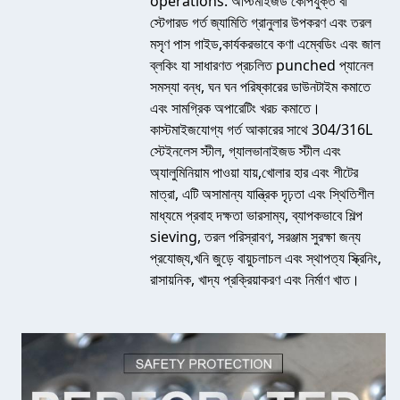
operations. অপ্টিমাইজড কোপযুক্ত বা
স্টেগারড গর্ত জ্যামিতি গ্রানুলার উপকরণ এবং তরল
মসৃণ পাস গাইড,কার্যকরভাবে কণা এম্বেডিং এবং জাল
ব্লকিং যা সাধারণত প্রচলিত punched প্যানেল
সমস্যা বন্ধ, ঘন ঘন পরিষ্কারের ডাউনটাইম কমাতে
এবং সামগ্রিক অপারেটিং খরচ কমাতে।
কাস্টমাইজযোগ্য গর্ত আকারের সাথে 304/316L
স্টেইনলেস স্টীল, গ্যালভানাইজড স্টীল এবং
অ্যালুমিনিয়াম পাওয়া যায়,খোলার হার এবং শীটের
মাত্রা, এটি অসামান্য যান্ত্রিক দৃঢ়তা এবং স্থিতিশীল
মাধ্যমে প্রবাহ দক্ষতা ভারসাম্য, ব্যাপকভাবে শিল্প
sieving, তরল পরিস্রাবণ, সরঞ্জাম সুরক্ষা জন্য
প্রযোজ্য,খনি জুড়ে বায়ুচলাচল এবং স্থাপত্য স্ক্রিনিং,
রাসায়নিক, খাদ্য প্রক্রিয়াকরণ এবং নির্মাণ খাত।