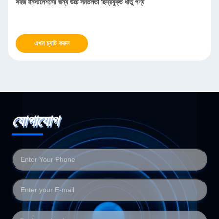
তু পণ্য
ইউনিফর্ম লেপ আনুগত্য ধাতু জাল লাইটওয়েট তবুও বলিষ্ঠ
এখন চ্যাট করুন
যোগাযোগ