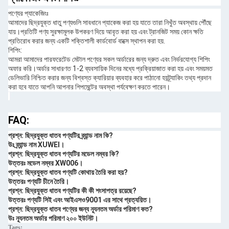
পণ্যের প্যাকেজিংঃ
আমাদের ছিদ্রযুক্ত ধাতু পণ্যগুলি সাবধানে প্যাকেজ করা হয় যাতে তারা নিখুঁত অবস্থায় পৌঁছে
যায়।প্রতিটি পণ্য সুরক্ষামূলক উপকরণ দিয়ে আবৃত করা হয় এবং ট্রানজিট সময় কোন ক্ষতি
প্রতিরোধ করার জন্য একটি শক্তিশালী কার্ডবোর্ড বাক্সে স্থাপন করা হয়.
শিপিং:
আমরা আমাদের পারফরেটেড মেটাল পণ্যের সকল অর্ডারের জন্য দ্রুত এবং নির্ভরযোগ্য শিপিং
অফার করি।অর্ডার সাধারণত 1-2 ব্যবসায়িক দিনের মধ্যে প্রক্রিয়াজাত করা হয় এবং সময়মত
ডেলিভারি নিশ্চিত করার জন্য বিশ্বস্ত ক্যারিয়ার ব্যবহার করে পাঠানো হয়ট্র্যাকিং তথ্য প্রদান
করা হবে যাতে আপনি আপনার শিপমেন্টের অবস্থা পর্যবেক্ষণ করতে পারেন।
FAQ:
প্রশ্ন: ছিদ্রযুক্ত ধাতব পণ্যটির ব্র্যান্ড নাম কি?
উঃ ব্র্যান্ড নাম XUWEI।
প্রশ্ন: ছিদ্রযুক্ত ধাতব পণ্যটির মডেল নম্বর কি?
উত্তরঃ মডেল নম্বর XW006।
প্রশ্ন: ছিদ্রযুক্ত ধাতব পণ্যটি কোথায় তৈরি করা হয়?
উত্তরঃ পণ্যটি চীনে তৈরি।
প্রশ্ন: ছিদ্রযুক্ত ধাতব পণ্যটির কী কী শংসাপত্র রয়েছে?
উত্তরঃ পণ্যটি সিই এবং আইএসও9001 এর সাথে প্রত্যয়িত।
প্রশ্ন: ছিদ্রযুক্ত ধাতব পণ্যের জন্য ন্যূনতম অর্ডার পরিমাণ কত?
উঃ ন্যূনতম অর্ডার পরিমাণ ২০০ ইউনিট।
Tags: