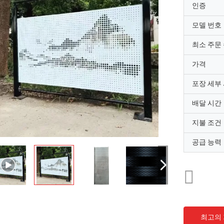
인증
모델 번호
최소 주문
가격
포장 세부
배달 시간
지불 조건
공급 능력
최고의