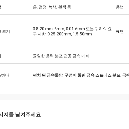
상
은, 검정, 녹색, 흰색 등
용법
0.8-20 mm, 6mm, 0.01-6mm 또는 귀하의 요
 크기
표면
구 사항, 0.25-200mm, 1.5-50mm
어
균일한 응력 분포 천공 금속 메쉬
조하다
펀치 된 금속물망
,
구멍이 뚫린 금속 스트레스 분포
,
금속
시지를 남겨주세요