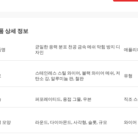
품 상세 정보
균일한 응력 분포 천공 금속 메쉬 막힘 방지 디
품명
애플리
자인
스테인레스 스틸 와이어, 블랙 와이어 메쉬, 저
료
유형
탄소 강, 알루미늄 판, 철판
술
퍼포레이티드, 용접 그물, 우븐
직조 
 모양
라운드, 다이아몬드, 사각형, 슬롯, 규모
와이어