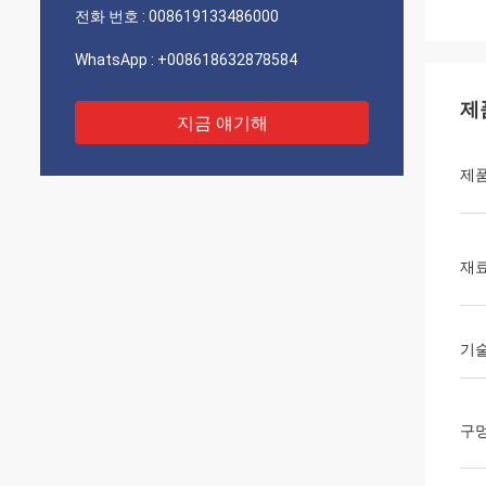
전화 번호 :
008619133486000
WhatsApp :
+008618632878584
제
지금 얘기해
제
재
기
구멍