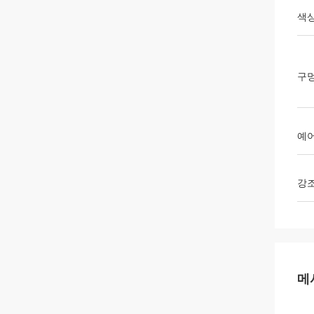
색
구멍
예
강
메