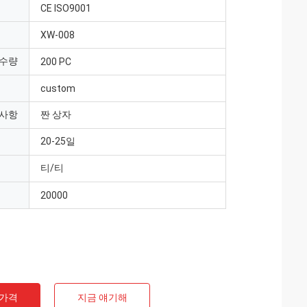
CE ISO9001
XW-008
 수량
200 PC
custom
 사항
짠 상자
20-25일
티/티
20000
 가격
지금 얘기해