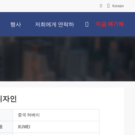
Korean
지금 얘기해
행사
저희에게 연락하
십시오
디자인
중국 허베이
름
XUWEI