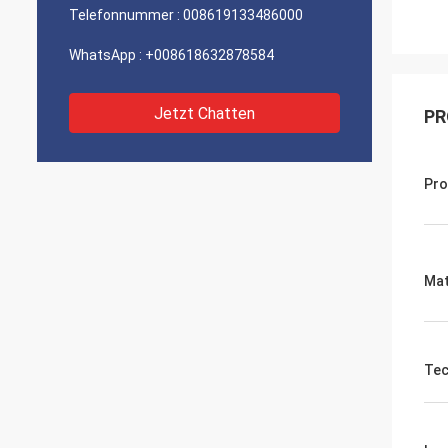
Telefonnummer :
008619133486000
WhatsApp :
+008618632878584
Jetzt Chatten
PR
Pr
Mat
Tec