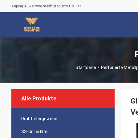
Anping Xuwei wire mesh products Co., Ltd
Startseite
/
Perforierte Metall
Alle Produkte
Gl
V
Drahtfiltergewebe
SS-Gitterfilter