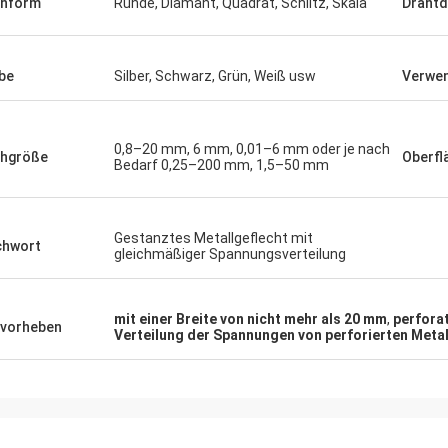
chform
Runde, Diamant, Quadrat, Schlitz, Skala
Draht
be
Silber, Schwarz, Grün, Weiß usw
Verwe
0,8–20 mm, 6 mm, 0,01–6 mm oder je nach
hgröße
Oberfl
Bedarf 0,25–200 mm, 1,5–50 mm
Gestanztes Metallgeflecht mit
chwort
gleichmäßiger Spannungsverteilung
mit einer Breite von nicht mehr als 20 mm
,
perforat
vorheben
Verteilung der Spannungen von perforierten Meta