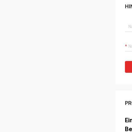
HI
PR
Ei
Be