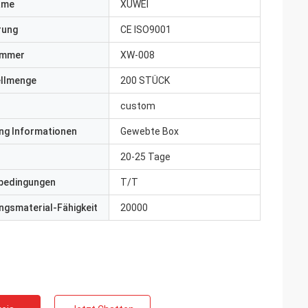
ame
XUWEI
erung
CE ISO9001
ummer
XW-008
ellmenge
200 STÜCK
custom
ng Informationen
Gewebte Box
20-25 Tage
bedingungen
T/T
gsmaterial-Fähigkeit
20000