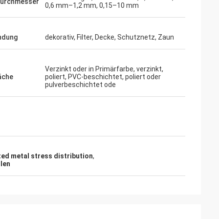
durchmesser
0,6 mm–1,2 mm, 0,15–10 mm
ndung
dekorativ, Filter, Decke, Schutznetz, Zaun
Verzinkt oder in Primärfarbe, verzinkt,
äche
poliert, PVC-beschichtet, poliert oder
pulverbeschichtet ode
ed metal stress distribution
,
llen