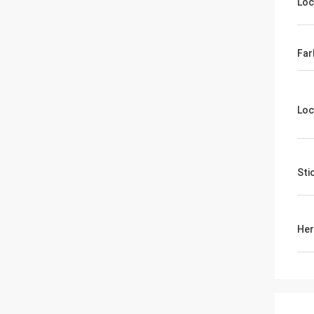
Lo
Far
Loc
Sti
Her