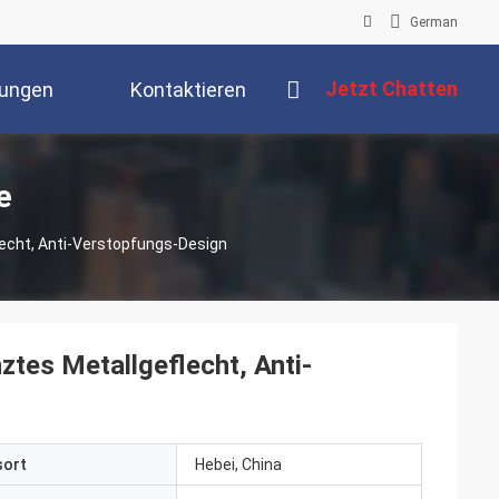
German
Jetzt Chatten
tungen
Kontaktieren
Sie Uns
e
echt, Anti-Verstopfungs-Design
tes Metallgeflecht, Anti-
sort
Hebei, China