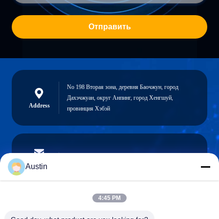
Отправить
No 198 Вторая зона, деревня Баочжун, город
Дахэчжуан, округ Анпинг, город Хенгшуй,
Address
провинция Хэбэй
austin@xuweifilter.com
E-mail
Austin
4:45 PM
0086-19133486000