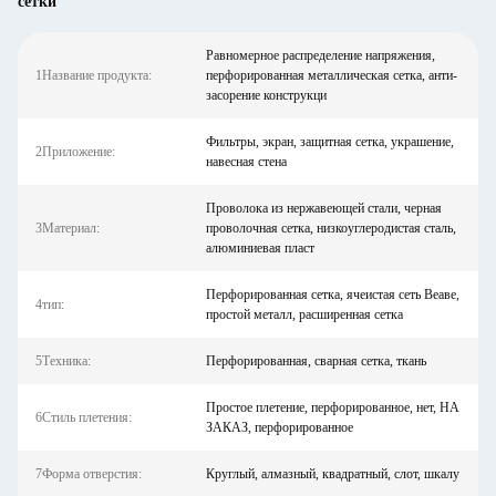
сетки
Равномерное распределение напряжения,
1Название продукта:
перфорированная металлическая сетка, анти-
засорение конструкци
Фильтры, экран, защитная сетка, украшение,
2Приложение:
навесная стена
Проволока из нержавеющей стали, черная
3Материал:
проволочная сетка, низкоуглеродистая сталь,
алюминиевая пласт
Перфорированная сетка, ячеистая сеть Веаве,
4тип:
простой металл, расширенная сетка
5Техника:
Перфорированная, сварная сетка, ткань
Простое плетение, перфорированное, нет, НА
6Стиль плетения:
ЗАКАЗ, перфорированное
7Форма отверстия:
Круглый, алмазный, квадратный, слот, шкалу