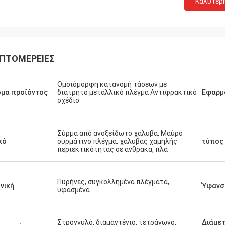
Καλύτερ
ΠΤΟΜΈΡΕΙΕΣ
Ομοιόμορφη κατανομή τάσεων με
μα προϊόντος
διάτρητο μεταλλικό πλέγμα Αντιφρακτικό
Εφαρμ
σχέδιο
Σύρμα από ανοξείδωτο χάλυβα, Μαύρο
κό
συρμάτινο πλέγμα, χάλυβας χαμηλής
τύπος
περιεκτικότητας σε άνθρακα, πλά
Πυρήνες, συγκολλημένα πλέγματα,
νική
Ύφανσ
υφασμένα
Στρογγυλό, διαμαντένιο, τετράγωνο,
Διάμε