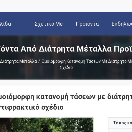
ελίδα
Σχετικά Με
Προϊόντα
Εκδηλώ
όντα Από Διάτρητα Μέταλλα Προ
Εμάς
 Διάτρητα Μέταλλα
/
Ομοιόμορφη Κατανομή Τάσεων Με Διάτρητο Μ
Σχέδιο
μοιόμορφη κατανομή τάσεων με διάτρη
ντιφρακτικό σχέδιο
Τόπος κ