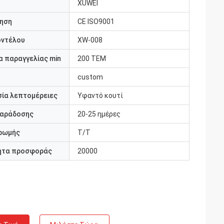
XUWEI
ηση
CE ISO9001
οντέλου
XW-008
 παραγγελίας min
200 ΤΕΜ
custom
ία λεπτομέρειες
Υφαντό κουτί
παράδοσης
20-25 ημέρες
ρωμής
T/T
ητα προσφοράς
20000