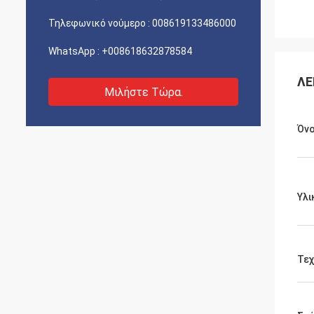
Τηλεφωνικό νούμερο :
008619133486000
WhatsApp :
+008618632878584
ΛΕ
Μιλήστε Τώρα.
Όνο
Υλι
Τεχ