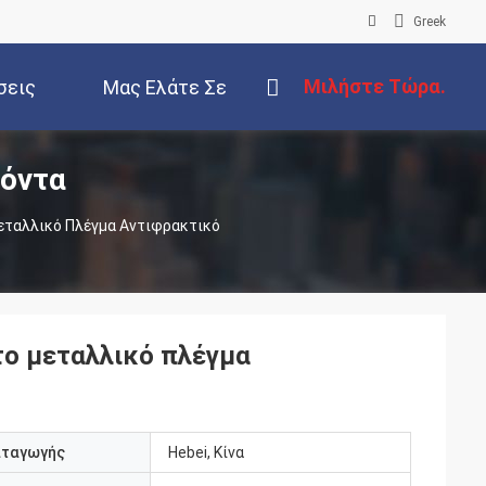
Greek
Μιλήστε Τώρα.
σεις
Μας Ελάτε Σε
ϊόντα
Επαφή Με
εταλλικό Πλέγμα Αντιφρακτικό
το μεταλλικό πλέγμα
αταγωγής
Hebei, Κίνα