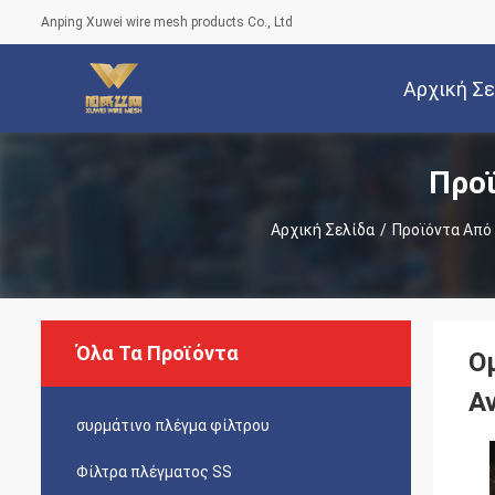
Anping Xuwei wire mesh products Co., Ltd
Αρχική Σ
Προϊ
Αρχική Σελίδα
/
Προϊόντα Από
Όλα Τα Προϊόντα
Ο
Α
συρμάτινο πλέγμα φίλτρου
Φίλτρα πλέγματος SS