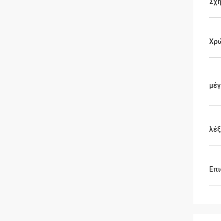
Σχή
Χρ
μέγ
λέξ
Επι