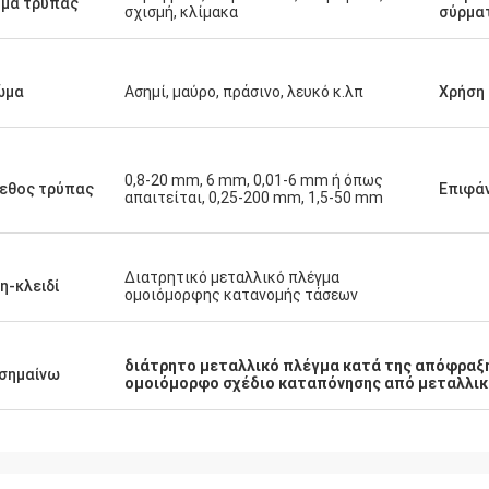
μα τρύπας
σχισμή, κλίμακα
σύρμα
ώμα
Ασημί, μαύρο, πράσινο, λευκό κ.λπ
Χρήση
0,8-20 mm, 6 mm, 0,01-6 mm ή όπως
εθος τρύπας
Επιφά
απαιτείται, 0,25-200 mm, 1,5-50 mm
Διατρητικό μεταλλικό πλέγμα
η-κλειδί
ομοιόμορφης κατανομής τάσεων
διάτρητο μεταλλικό πλέγμα κατά της απόφραξ
σημαίνω
ομοιόμορφο σχέδιο καταπόνησης από μεταλλικ