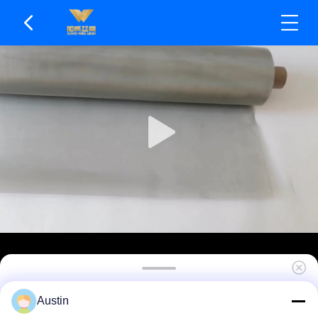
Χαρακτηριστικά χαμηλής προσρόφησης
Austin
πρωτεΐνης SS Wire Mesh Ασφαλές υλικό για